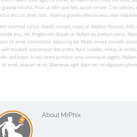
 gravida lobortis. Proin ut nibh quis felis auctor ornare. Cras ultricies,
ectus arcu sit amet nunc. Vivamus gravida vehicula arcu, vitae vulputat
itor euismod cursus. Mauris suscipit, turpis ut dapibus rhoncus, odio er
ravida arcu, nec fringilla orci aliquet ut. Nullam eu pretium purus.
lor sit amet, consectetur adipiscing elit. Morbi ornare convallis lectus
 velit tincidunt sed tempor felis porta. Nunc sodales, metus ut vestib
io sed turpis. In nec lorem porttitor urna consequat sagittis. Nullam
 sit amet, aliquam at mi. Maecenas eget diam nec mi dignissim phare
About MrPhix