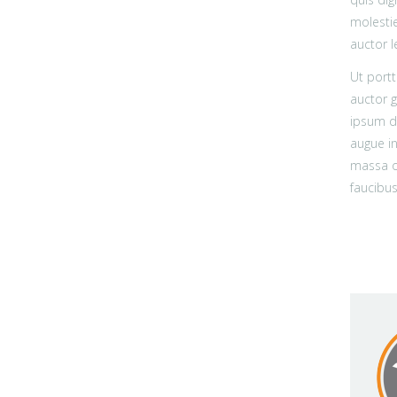
molestie
auctor l
Ut portt
auctor g
ipsum do
augue in
massa od
faucibus