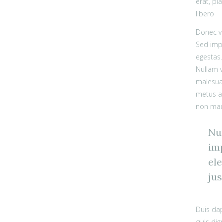
erat, pl
libero
Donec vo
Sed impe
egestas.
Nullam v
malesua
metus a
non maur
Nu
imp
ele
jus
Duis dap
quis dig