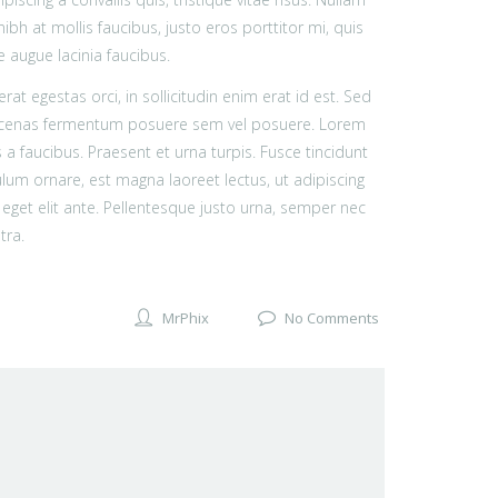
 nibh at mollis faucibus, justo eros porttitor mi, quis
e augue lacinia faucibus.
at egestas orci, in sollicitudin enim erat id est. Sed
 Maecenas fermentum posuere sem vel posuere. Lorem
 a faucibus. Praesent et urna turpis. Fusce tincidunt
ulum ornare, est magna laoreet lectus, ut adipiscing
 eget elit ante. Pellentesque justo urna, semper nec
tra.
MrPhix
No Comments