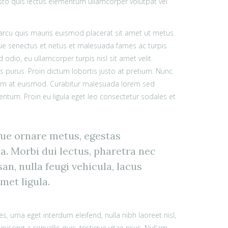
justo quis lectus elementum ullamcorper volutpat vel
 arcu quis mauris euismod placerat sit amet ut metus.
que senectus et netus et malesuada fames ac turpis
odio, eu ullamcorper turpis nisl sit amet velit.
us purus. Proin dictum lobortis justo at pretium. Nunc
sum at euismod. Curabitur malesuada lorem sed
um. Proin eu ligula eget leo consectetur sodales et
gue ornare metus, egestas
a. Morbi dui lectus, pharetra nec
n, nulla feugi vehicula, lacus
met ligula.
, urna eget interdum eleifend, nulla nibh laoreet nisl,
iscing a convallis quis, tristique vitae risus. Nullam