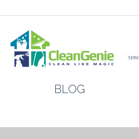
SERV
BLOG