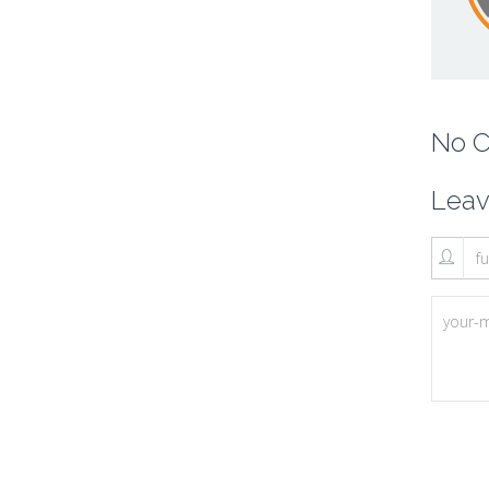
No 
Lea