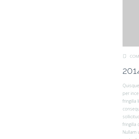
COM
201
Quisque 
per ince
fringill
consequa
sollicit
fringill
Nullam u