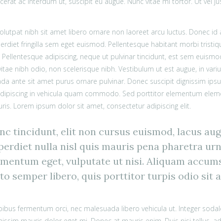
acerat ac interdum ut, suscipit eu augue. Nunc vitae mi tortor. Ut vel 
lutpat nibh sit amet libero ornare non laoreet arcu luctus. Donec id
rdiet fringilla sem eget euismod. Pellentesque habitant morbi tristi
 Pellentesque adipiscing, neque ut pulvinar tincidunt, est sem euismod 
itae nibh odio, non scelerisque nibh. Vestibulum ut est augue, in vari
da ante sit amet purus ornare pulvinar. Donec suscipit dignissim ip
dipiscing in vehicula quam commodo. Sed porttitor elementum element
is. Lorem ipsum dolor sit amet, consectetur adipiscing elit.
nc tincidunt, elit non cursus euismod, lacus au
erdiet nulla nisl quis mauris pena pharetra urn
mentum eget, vulputate ut nisi. Aliquam accumsa
to semper libero, quis porttitor turpis odio sit a
ibus fermentum orci, nec malesuada libero vehicula ut. Integer sodales
nissim mauris dolor eget mi. Donec at mauris enim. Duis nisi tellus, adip