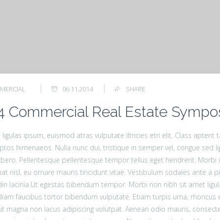
MERCIAL
06.11.2014
SHARE
4 Commercial Real Estate Sympo
ligulas ipsum, euismod atras vulputate iltricies etri elit. Class aptent
ptos himenaeos. Nulla nunc dui, tristique in semper vel, congue sed lig
a libero. Pellentesque pellentesque tempor tellus eget hendrerit. Morbi i
t nisl, eu ornare mauris tincidunt vitae. Vestibulum sodales ante a
udin lacinia.Ut egestas bibendum tempor. Morbi non nibh sit amet ligul
a diam faucibus tortor bibendum vulputate. Etiam turpis urna, rhoncus e
t magna non lacus adipiscing volutpat. Aenean odio mauris, consectet