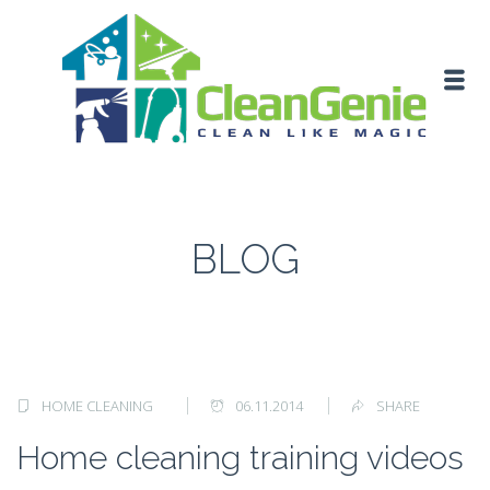
BLOG
HOME CLEANING
06.11.2014
SHARE
Home cleaning training videos