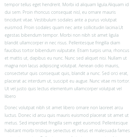
tempor tellus eget hendrerit. Morbi id aliquam ligula.
Aliquam id
dui sem. Proin rhoncus consequat nisl, eu ornare mauris
tincidunt vitae. Vestibulum sodales ante a purus volutpat
euismod. Proin sodales quam nec ante sollicitudin lacinia.Ut
egestas bibendum tempor. Morbi non nibh sit amet ligula
blandit ullamcorper in nec risus. Pellentesque fringilla diam
faucibus tortor bibendum vulputate. Etiam turpis urna, rhoncus
et mattis ut, dapibus eu nunc. Nunc sed aliquet nisi. Nullam ut
magna non lacus adipiscing volutpat. Aenean odio mauris,
consectetur quis consequat quis, blandit a nunc. Sed orci erat,
placerat ac interdum ut, suscipit eu augue. Nunc vitae mi tortor.
Ut vel justo quis lectus elementum ullamcorper volutpat vel
libero
Donec volutpat nibh sit amet libero ornare non laoreet arcu
luctus. Donec id arcu quis mauris euismod placerat sit amet ut
metus. Sed imperdiet fringilla sem eget euismod. Pellentesque
habitant morbi tristique senectus et netus et malesuada fames