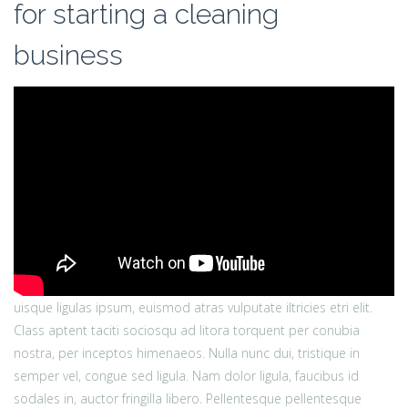
for starting a cleaning
business
uisque ligulas ipsum, euismod atras vulputate iltricies etri elit.
Class aptent taciti sociosqu ad litora torquent per conubia
nostra, per inceptos himenaeos. Nulla nunc dui, tristique in
semper vel, congue sed ligula. Nam dolor ligula, faucibus id
sodales in, auctor fringilla libero. Pellentesque pellentesque